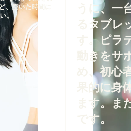
うに、一
ど、空いた時間に
い。
るタブレ
す。ピラ
動きをサ
め、初心
果的に身
ます。ま
です。