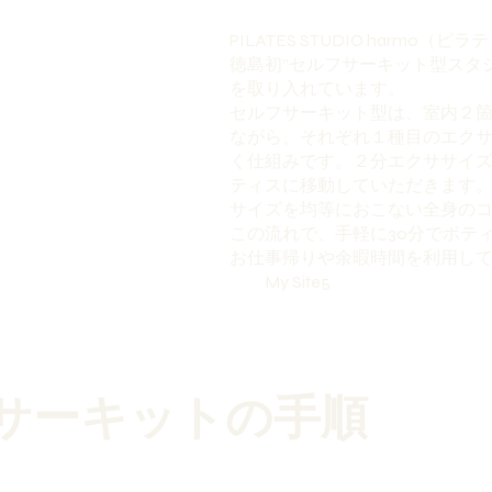
PILATES STUDIO harmo（
徳島初”セルフサーキット型スタジ
を取り入れています。
セルフサーキット型は、室内２
ながら、それぞれ１種目のエク
く仕組みです。２分エクササイ
ティスに移動していただきます
サイズを均等におこない全身の
この流れで、手軽に30分でボテ
お仕事帰りや余暇時間を利用し
My Site5
サーキットの手順