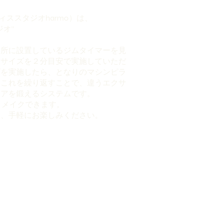
ピラティススタジオharmo）は、
オ”
箇所に設置しているジムタイマーを見
ササイズを２分目安で実施していただ
ズを実施したら、となりのマシンピラ
。これを繰り返すことで、違うエクサ
コアを鍛えるシステムです。
ィメイクできます。
て、手軽にお楽しみください。