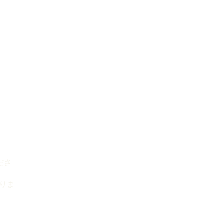
ださ
りま