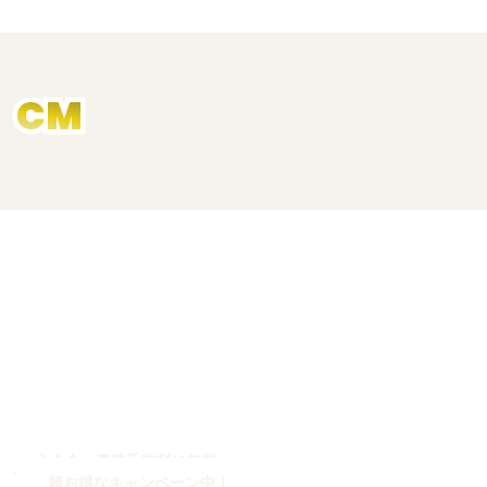
CM
​放
3月10日放送で
16:45〜
紹介されまし
た！
映
​入会金・事務手数料は無料
超お得なキャンペーン中！