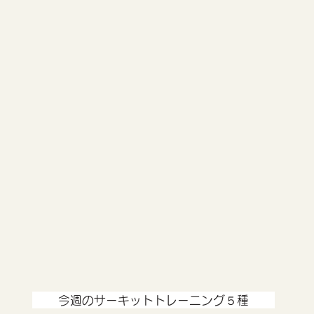
My Site5
最近、こんな悩みを抱えていませんか？
✔️
✔️
✔️
✔️
✔️
✔️
✔️
今週のサーキットトレーニング５種