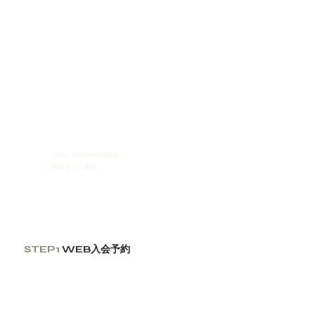
一人でもマシンを操作できるように、一台ずつ動画を確認できる
タブレットを用意しています。ピラティスマシンが身体の動きを
サポートしてくれるため、初心者の方でも無理なく効果的に身体
を動かすことができます。また汗もかきにくい運動です。
カンタン２STEPで入会処理！！
​ご利用までの流れ
STEP1
WEB入会予約