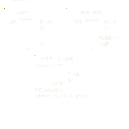
入会金
事務手数料
11,000
5,500
通常
円（税
通常
円（税
込）
込）
※顔認証シス
テム費
円
円
0
0
ピラティス月会費
​1,980
​キャンペーン価格
円（税
込）
３ヶ月限定
即日入会に限り
pilatesソックスプレゼント!!