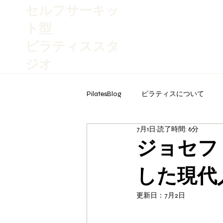
​セルフサーキッ
ト型
ピラティススタ
ジオ
PilatesBlog
ピラティスについて
7月1日
読了時間: 6分
ジョセフ
した現代
更新日：
7月2日